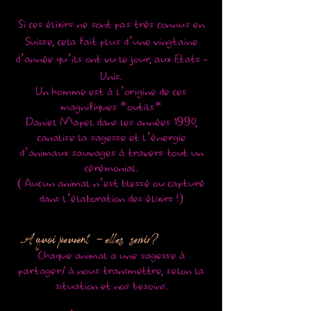
Si ces élixirs ne sont pas très connus en
Suisse, cela fait plus d’une vingtaine
d’année qu’ils ont vu le jour, aux Etats -
Unis.
Un homme est à l’origine de ces
magnifiques *outils*
Daniel Mapel dans les années 1990,
canalise la sagesse et l’énergie
d’animaux sauvages à travers tout un
cérémonial.
( Aucun animal n’est blessé ou capturé
dans l’élaboration des élixirs !)
A quoi peuvent - elles servir?
Chaque animal a une sagesse à
partager/ à nous transmettre, selon la
situation et nos besoins.