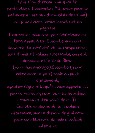
Que l’on cherche une qualité
particulière ( exemple : Alligator pour la
patience et les synchronicités de la vie)
ou quand notre émotionnel est en
pagaille
( exemple : besoin de paix intérieure on
fera appel à la Colombe qui nous
donnera la sérénité et la compassion ;
lors d’une situation stressante, on peut
demander l’aide de Bison
(pour son ancrage),Colombe ( pour
retrouver la paix) mais on peut
également,
ajouter Aigle, afin qu’il nous apporte un
peu de hauteur, pour voir la situation
sous un autre point de vu.))
Ces élixirs ,donnent le soutien
nécessaire, sur le chemin de guérison
,pour une blessure de notre enfant
intérieur.