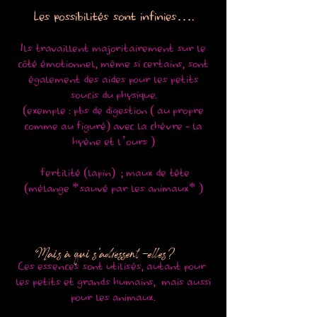
Les possibilités sont infinies….
Ils travaillent majoritairement sur le
côté émotionnel, même si certains, sont
également des aides pour les petits
soucis du physique.
(exemple : pbs de digestion ( au propre
comme au figuré) avec la chèvre - la
hyène et l’ours )
fertilité (lapin) ; maux de tête
(mélange *sauvé par les animaux* )
Mais à qui s'adressent -elles?
Ces essences sont utilisés, autant pour
les petits et grands humains, mais aussi
pour les animaux.